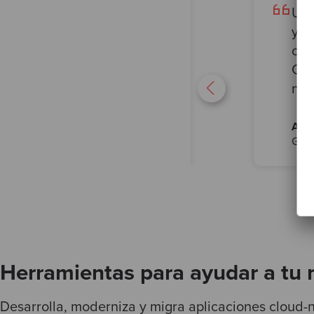
debate pero que rara vez se
Uno
rollo de software. El equipo
y l
tismo sumada a la visión
obj
positivo a cualquier
Cod
nos
Alfo
Gene
Herramientas para ayudar a tu 
Desarrolla, moderniza y migra aplicaciones cloud-n