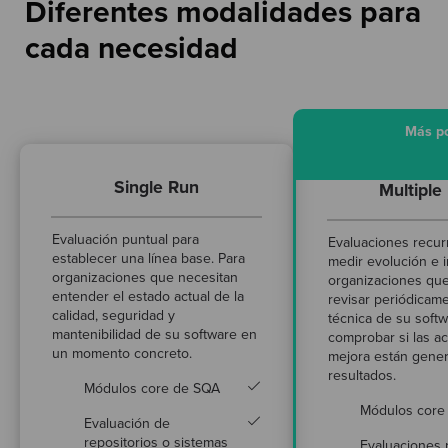
Diferentes modalidades para
cada necesidad
Más p
Single Run
Multiple
Evaluación puntual para
Evaluaciones recur
establecer una línea base. Para
medir evolución e 
organizaciones que necesitan
organizaciones qu
entender el estado actual de la
revisar periódicame
calidad, seguridad y
técnica de su softw
mantenibilidad de su software en
comprobar si las a
un momento concreto.
mejora están gene
resultados.
Módulos core de SQA
Módulos core
Evaluación de
repositorios o sistemas
Evaluaciones 