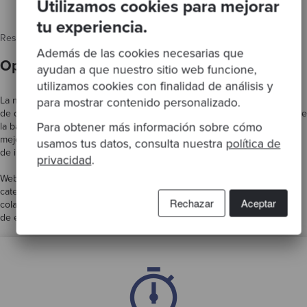
Utilizamos cookies para mejorar
tu experiencia.
Resultados
Además de las cookies necesarias que
Optimización de sistemas y procesos
ayudan a que nuestro sitio web funcione,
utilizamos cookies con finalidad de análisis y
La nueva y mejorada plataforma de WebBeds gestiona ahora los picos
para mostrar contenido personalizado.
de demanda sin disminuir su rendimiento. De igual forma, la carga sobre
Para obtener más información sobre cómo
la base de datos se ha reducido en un 50%. Esto ha supuesto una
mejora significativa de la satisfacción de los clientes, ya que los datos
usamos tus datos, consulta nuestra
política de
de inventario son ahora más precisos.
privacidad
.
WebBeds cuenta ahora con prácticas y competencias de ingeniería de
categoría mundial, lo que ha propiciado una mayor motivación y
Rechazar
Aceptar
colaboración en sus equipos de desarrollo, dando lugar a una cultura
de excelencia en experimentación e innovación.