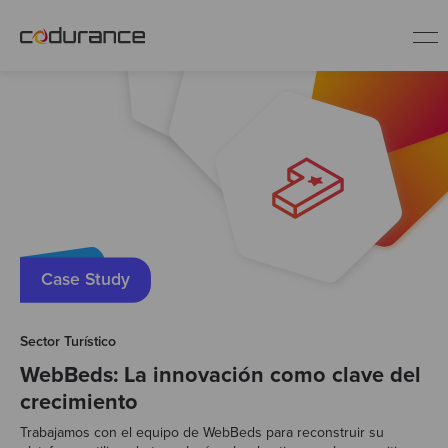
ES
Clientes
Servicios
Buenas prácticas
Case Study
Sobre nosotros
Sector Turístico
WebBeds: La innovación como clave del
crecimiento
Únete al equipo
Trabajamos con el equipo de WebBeds para reconstruir su