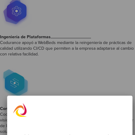
Ingeniería de Plataformas
Codurance apoyó a WebBeds mediante la reingeniería de prácticas de
calidad utilizando CI/CD que permiten a la empresa adaptarse al cambio
con relativa facilidad.
Consultoría estratégica
Codurance llevó a cabo un descubrimiento inicial para obtener una
visión más global de los retos a los que se enfrenta WebBeds y, a partir
de los resultados de esa investigación, ofrecer recomendaciones y
soluciones sobre cómo abordar los problemas y aplicar mejoras.