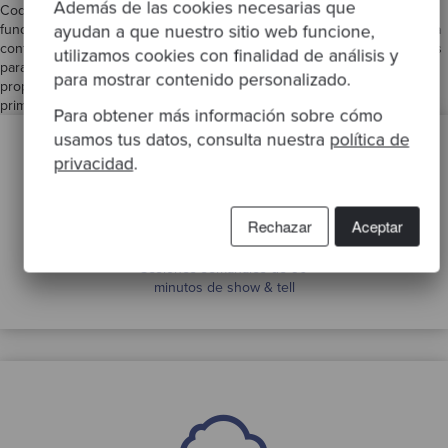
Además de las cookies necesarias que
Codurance se comprometió con Roche a desempeñar un papel
fundamental en el éxito de la modernización de su solución de entrega
ayudan a que nuestro sitio web funcione,
continua, proporcionando los conocimientos especializados necesarios
utilizamos cookies con finalidad de análisis y
para entregar e implementar su visión. Creamos un marco inicial de la
para mostrar contenido personalizado.
propuesta mientras considerábamos el proyecto que querían migrar
primero.
Para obtener más información sobre cómo
usamos tus datos, consulta nuestra
política de
privacidad
.
Rechazar
Aceptar
Sesiones semanales de 90
minutos de show & tell