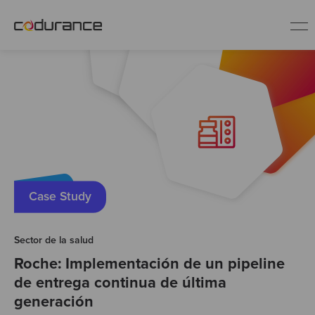
ES
Clientes
Servicios
Buenas prácticas
Case Study
Sobre nosotros
Sector de la salud
Roche: Implementación de un pipeline
de entrega continua de última
Únete al equipo
generación