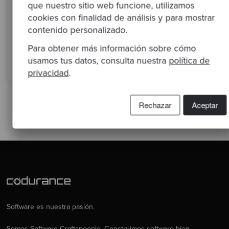
que nuestro sitio web funcione, utilizamos
diligence técnica que revela el
estrategia y acelera 
cookies con finalidad de análisis y para mostrar
valor real de cada adquisición
de valor con un plan
claro.
contenido personalizado.
Para obtener más información sobre cómo
Ver panel completo
Conoce la metodolo
usamos tus datos, consulta nuestra
política de
privacidad
.
Rechazar
Aceptar
Software es nuestra pasión.
Somos Software Craftspeople. Construimos software bien