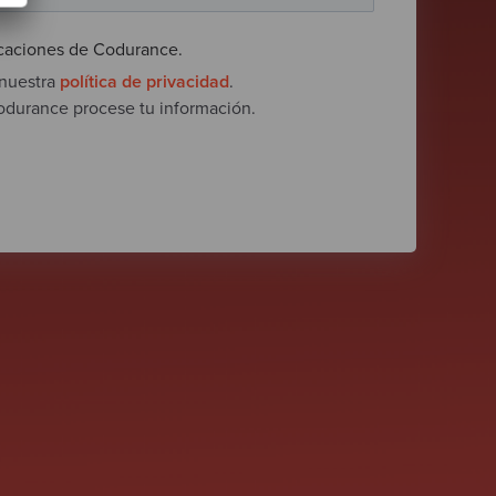
caciones de Codurance.
 nuestra
política de privacidad
.
Codurance procese tu información.