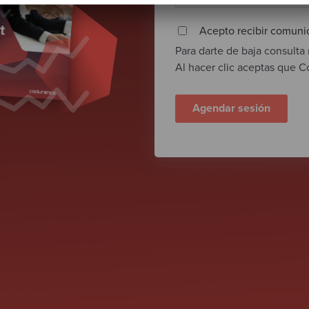
Acepto recibir comuni
Para darte de baja consulta
Al hacer clic aceptas que 