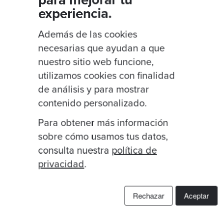
 y equipos con tus
experiencia.
Además de las cookies
¿Qué tamaño tiene la empre
 de 100 días que acelere
necesarias que ayudan a que
nuestro sitio web funcione,
aximizar la valoración en
utilizamos cookies con finalidad
¿Participas en la toma de d
de análisis y para mostrar
contenido personalizado.
ortunidades de
operativa.
¿Cuál es tu rol?
*
Para obtener más información
sobre cómo usamos tus datos,
consulta nuestra
política de
¿Estás involucrado actual
privacidad
.
Rechazar
Aceptar
¿Qué tipo de problema nece