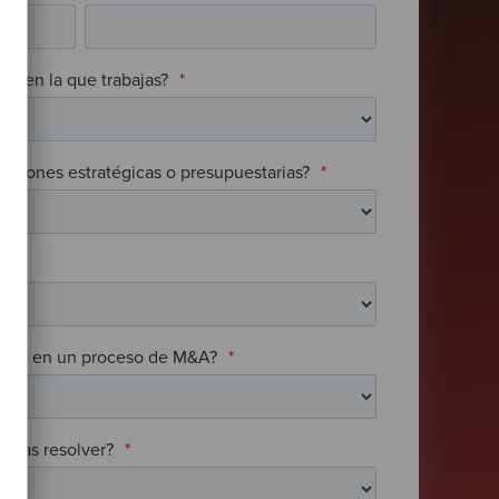
sa en la que trabajas?
*
ecisiones estratégicas o presupuestarias?
*
mente en un proceso de M&A?
*
sitas resolver?
*