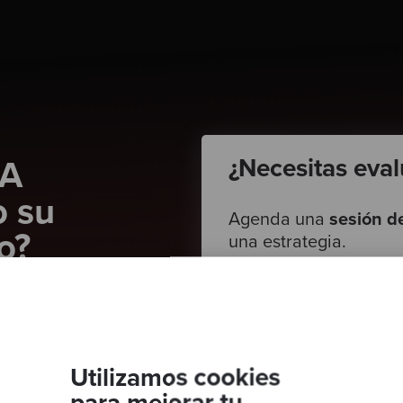
¿Necesitas eval
&A
o su
Agenda una
sesión d
o?
una estrategia.
*Sujeto a disponibilidad de agenda
n nuestra Product &
Nombre
*
nd podrás:
Utilizamos cookies
 antes y después de la
Correo
*
para mejorar tu