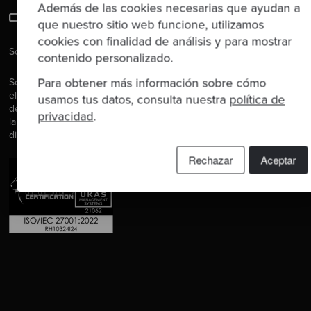
Además de las cookies necesarias que ayudan a
que nuestro sitio web funcione, utilizamos
cookies con finalidad de análisis y para mostrar
Software es nuestra pasión.
contenido personalizado.
Para obtener más información sobre cómo
Somos Software Craftspeople. Construimos software bien
elaborado para nuestros clientes, ayudamos a los/as
usamos tus datos, consulta nuestra
política de
desarrolladores/as a mejorar en su oficio a través de la formación,
privacidad
.
la orientación y la tutoría. Ayudamos a las empresas a mejorar en la
distribución de software.
Rechazar
Aceptar