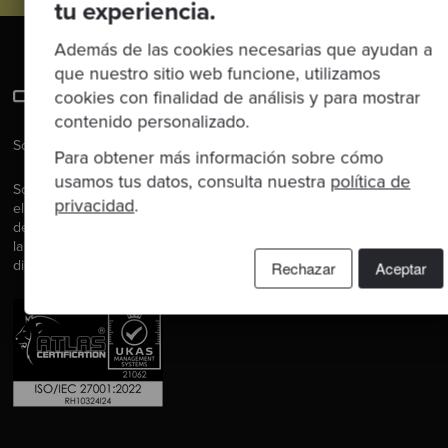
tu experiencia.
Además de las cookies necesarias que ayudan a
que nuestro sitio web funcione, utilizamos
cookies con finalidad de análisis y para mostrar
contenido personalizado.
Software es nuestra pasión.
Para obtener más información sobre cómo
usamos tus datos, consulta nuestra
política de
Somos Software Craftspeople. Construimos software bien
privacidad
.
elaborado para nuestros clientes, ayudamos a los/as
desarrolladores/as a mejorar en su oficio a través de la formación,
la orientación y la tutoría. Ayudamos a las empresas a mejorar en la
distribución de software.
Rechazar
Aceptar