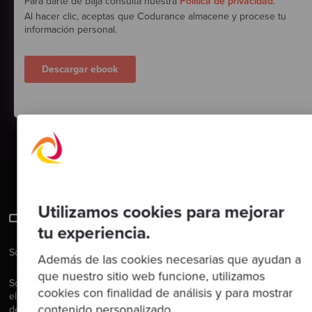
Para darte de baja consulta nuestra
Política de privacidad
.
Al hacer clic, aceptas que Codurance almacene y procese tu
información personal.
Utilizamos cookies para mejorar
tu experiencia.
Software es nuestra pasión.
Además de las cookies necesarias que ayudan a
que nuestro sitio web funcione, utilizamos
Somos Software Craftspeople. Construimos software bien
cookies con finalidad de análisis y para mostrar
elaborado para nuestros clientes, ayudamos a los/as
contenido personalizado.
desarrolladores/as a mejorar en su oficio a través de la formación,