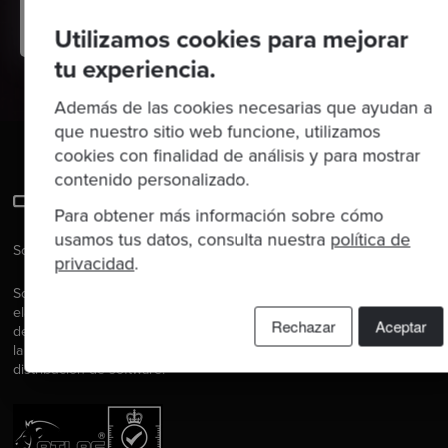
Utilizamos cookies para mejorar
tu experiencia.
Además de las cookies necesarias que ayudan a
que nuestro sitio web funcione, utilizamos
cookies con finalidad de análisis y para mostrar
contenido personalizado.
Para obtener más información sobre cómo
usamos tus datos, consulta nuestra
política de
Software es nuestra pasión.
privacidad
.
Somos Software Craftspeople. Construimos software bien
elaborado para nuestros clientes, ayudamos a los/as
Rechazar
Aceptar
desarrolladores/as a mejorar en su oficio a través de la formación,
la orientación y la tutoría. Ayudamos a las empresas a mejorar en la
distribución de software.