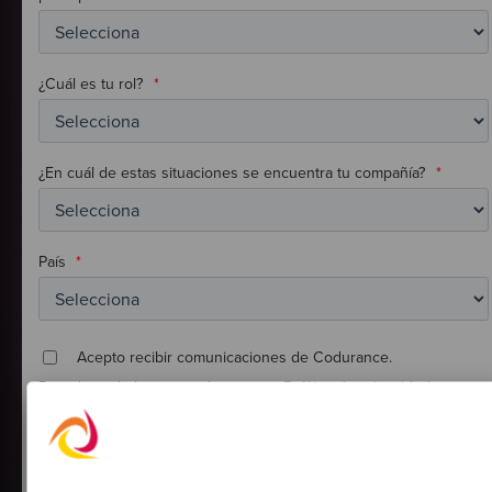
¿Cuál es tu rol?
*
¿En cuál de estas situaciones se encuentra tu compañía?
*
País
*
Acepto recibir comunicaciones de Codurance.
Para darte de baja consulta nuestra
Política de privacidad
.
Al hacer clic, aceptas que Codurance almacene y procese la
información personal suministrada.